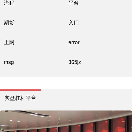
流程
平台
期货
入门
上网
error
msg
365jz
实盘杠杆平台