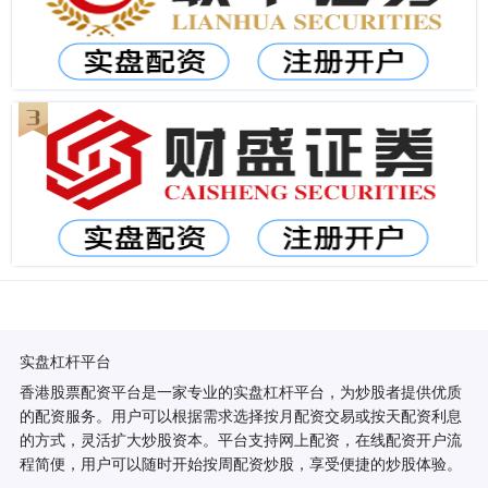
实盘杠杆平台
香港股票配资平台是一家专业的实盘杠杆平台，为炒股者提供优质
的配资服务。用户可以根据需求选择按月配资交易或按天配资利息
的方式，灵活扩大炒股资本。平台支持网上配资，在线配资开户流
程简便，用户可以随时开始按周配资炒股，享受便捷的炒股体验。