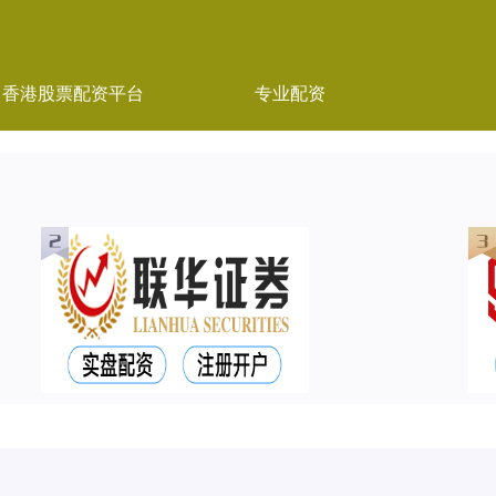
香港股票配资平台
专业配资