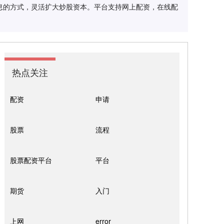
息的方式，灵活扩大炒股资本。平台支持网上配资，在线配
热点关注
配资
申请
股票
流程
股票配资平台
平台
期货
入门
上网
error