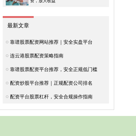
资，放大收益
最新文章
靠谱股票配资网站推荐｜安全实盘平台
连云港股票配资策略指南
靠谱股票配资平台推荐，安全正规低门槛
配资炒股平台推荐｜正规配资公司排名
配资平台股票杠杆，安全合规操作指南