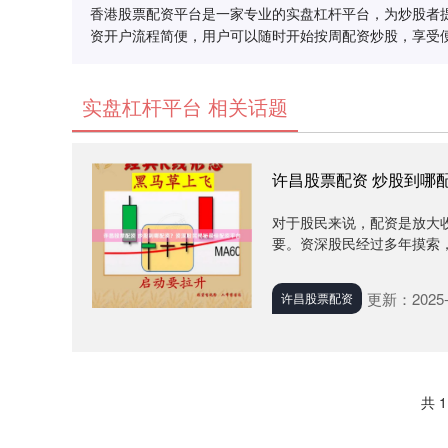
香港股票配资平台是一家专业的实盘杠杆平台，为炒股者
资开户流程简便，用户可以随时开始按周配资炒股，享受
实盘杠杆平台 相关话题
许昌股票配资 炒股到哪
对于股民来说，配资是放大
要。资深股民经过多年摸索，总结
更新：2025-
许昌股票配资
共 