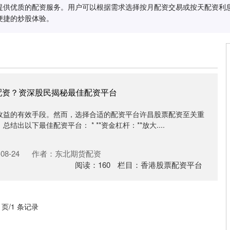
提供优质的配资服务。用户可以根据需求选择按月配资交易或按天配资利
便捷的炒股体验。
配资？资深股民揭秘最佳配资平台
收益的有效手段。然而，选择合适的配资平台许昌股票配资至关重
出以下最佳配资平台： * **资金杠杆：**放大....
08-24
作者：东北期货配资
阅读：
160
栏目：
香港股票配资平台
1 页/1 条记录