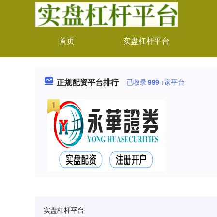
首页
实盘杠杆平台
正规配资平台排行
已收录
999
+家平台
实盘杠杆平台