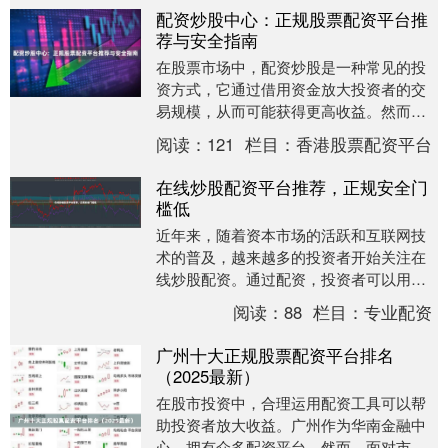
配资炒股中心：正规股票配资平台推
荐与安全指南
在股票市场中，配资炒股是一种常见的投
资方式，它通过借用资金放大投资者的交
易规模，从而可能获得更高收益。然而，
配资市场鱼龙混杂，选择正规平台并确保
阅读：
121
栏目：
香港股票配资平台
交易安全至关重要....
在线炒股配资平台推荐，正规安全门
槛低
近年来，随着资本市场的活跃和互联网技
术的普及，越来越多的投资者开始关注在
线炒股配资。通过配资，投资者可以用较
少的自有资金撬动更大的资金量，从而放
阅读：
88
栏目：
专业配资
大收益。然而，市....
广州十大正规股票配资平台排名
（2025最新）
在股市投资中，合理运用配资工具可以帮
助投资者放大收益。广州作为华南金融中
心，拥有众多配资平台。然而，面对市场