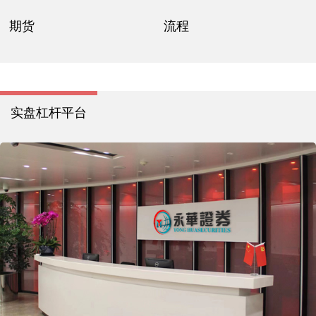
期货
流程
实盘杠杆平台