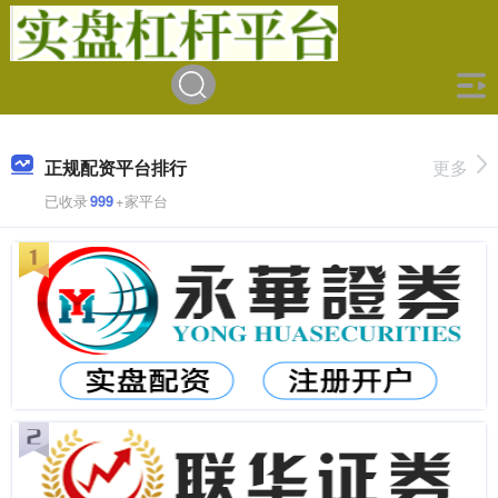
正规配资平台排行
更多
已收录
999
+家平台