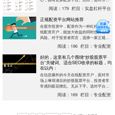
上良莠不齐的服务商在线配资开户，如何
阅读：
179
栏目：
实盘杠杆平台
选择正规、安全的....
正规配资平台网站推荐
在股市投资中，配资作为一种杠杆工具在
线配资开户，能放大收益的同时也伴随着
风险。对于投资者而言，选择一家正规配
资平台至关重要。本文将为您推荐正规配
阅读：
196
栏目：
专业配资
资平台的选择标准....
好的，这里有几个围绕“炒股股票平
台”关键词、适合SEO收录的标题，均
在以内：
在信息爆炸的今天在线配资开户，面对市
场上琳琅满目的炒股股票平台，投资者常
常感到眼花缭乱、无从下手。选对平台，
是投资旅程中至关重要第一步，它直接关
阅读：
169
栏目：
专业配资
系到资金安全、交....