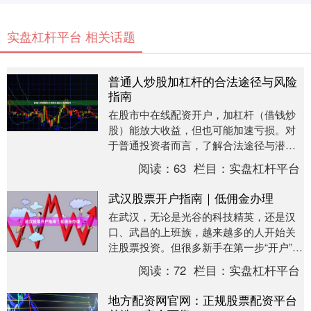
实盘杠杆平台 相关话题
普通人炒股加杠杆的合法途径与风险
指南
在股市中在线配资开户，加杠杆（借钱炒
股）能放大收益，但也可能加速亏损。对
于普通投资者而言，了解合法途径与潜在
风险至关重要。本文将为你梳理普通人炒
阅读：
63
栏目：
实盘杠杆平台
股加杠杆的合规渠....
武汉股票开户指南｜低佣金办理
在武汉，无论是光谷的科技精英，还是汉
口、武昌的上班族，越来越多的人开始关
注股票投资。但很多新手在第一步“开户”时
就犯了难：去哪里开？佣金怎么算？怎样
阅读：
72
栏目：
实盘杠杆平台
才能避免踩坑....
地方配资网官网：正规股票配资平台