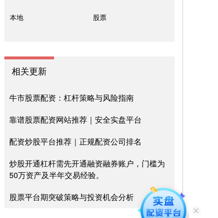
本地
股票
相关更新
牛市股票配资：杠杆策略与风险指南
靠谱股票配资网站推荐｜安全实盘平台
配资炒股平台推荐｜正规配资公司排名
炒股开通杠杆需先开通融资融券账户，门槛为
50万资产及半年交易经验。
股票平台期突破策略与投资机会分析