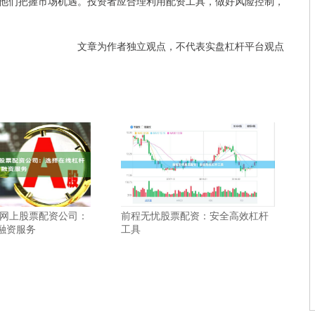
他们把握市场机遇。投资者应合理利用配资工具，做好风险控制，
文章为作者独立观点，不代表实盘杠杆平台观点
 网上股票配资公司：
前程无忧股票配资：安全高效杠杆
融资服务
工具