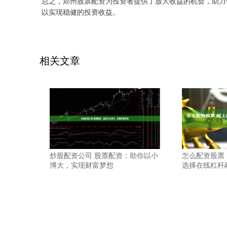
总之，郑州股票配资为投资者提供了放大收益的机会，助力
以实现稳健的投资收益。
相关文章
炒股配资公司 股票配资：助你以小
怎么配资股票
博大，实现财富梦想
选择在线杠杆