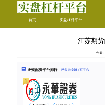
首页
实盘杠杆平台
江苏期货
作者
正规配资平台排行
已收录
999
+家平台