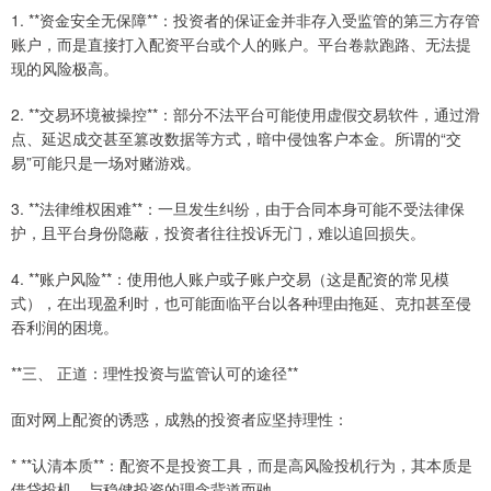
1. **资金安全无保障**：投资者的保证金并非存入受监管的第三方存管
账户，而是直接打入配资平台或个人的账户。平台卷款跑路、无法提
现的风险极高。
2. **交易环境被操控**：部分不法平台可能使用虚假交易软件，通过滑
点、延迟成交甚至篡改数据等方式，暗中侵蚀客户本金。所谓的“交
易”可能只是一场对赌游戏。
3. **法律维权困难**：一旦发生纠纷，由于合同本身可能不受法律保
护，且平台身份隐蔽，投资者往往投诉无门，难以追回损失。
4. **账户风险**：使用他人账户或子账户交易（这是配资的常见模
式），在出现盈利时，也可能面临平台以各种理由拖延、克扣甚至侵
吞利润的困境。
**三、 正道：理性投资与监管认可的途径**
面对网上配资的诱惑，成熟的投资者应坚持理性：
* **认清本质**：配资不是投资工具，而是高风险投机行为，其本质是
借贷投机，与稳健投资的理念背道而驰。