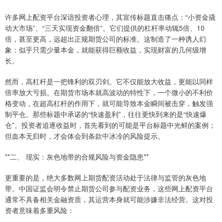
许多网上配资平台深谙投资者心理，其宣传标题直击痛点：“小资金撬
动大市场”、“三天实现资金翻倍”。它们提供的杠杆率动辄5倍、10
倍，甚至更高，远超出正规期货公司的标准。这制造了一种诱人幻
象：似乎只需少量本金，就能获得巨额收益，实现财富的几何级增
长。
然而，高杠杆是一把锋利的双刃剑。它不仅能放大收益，更能以同样
倍率放大亏损。在期货市场本就高波动的特性下，一个微小的不利价
格变动，在超高杠杆的作用下，就可能导致本金瞬间被击穿，触发强
制平仓。那些标题中承诺的“快速盈利”，往往更快到来的是“快速爆
仓”。投资者追逐收益时，首先看到的可能是平台标题中光鲜的案例；
但血本无归时，才会体会到条款中冰冷的风险提示。
**二、 现实：灰色地带的合规风险与资金隐患**
更重要的是，绝大多数网上期货配资活动处于法律与监管的灰色地
带。中国证监会明令禁止期货公司参与配资业务，这些网上配资平台
通常不具备相关金融资质，其运营本身就可能涉嫌非法经营。这对投
资者意味着多重风险：