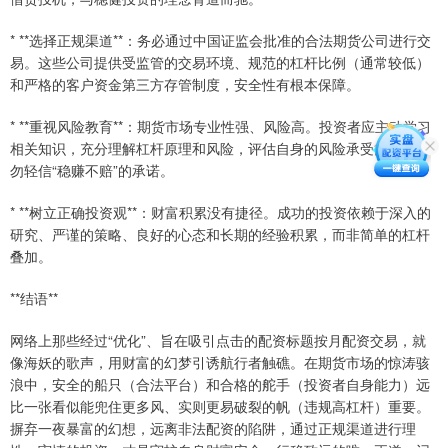
* **选择正规渠道**：务必通过中国证监会批准的合法期货公司进行交
易。这些公司提供受监管的交易环境、规范的杠杆比例（通常较低）
和严格的客户资金第三方存管制度，安全性有根本保障。
* **重视风险教育**：期货市场专业性强、风险高。投资者应主动学习
相关知识，充分理解杠杆原理和风险，评估自身的风险承受能力，切
勿轻信“稳赚不赔”的承诺。
* **树立正确投资观**：财富积累没有捷径。成功的投资依赖于深入的
研究、严谨的策略、良好的心态和长期的经验积累，而非简单的杠杆
叠加。
**结语**
网络上那些经过“优化”、旨在吸引点击的配资标题按月配资交易，就
像海妖的歌声，用财富的幻梦引诱航行者触礁。在期货市场的惊涛骇
浪中，安全的船只（合法平台）和合格的舵手（投资者自身能力）远
比一张看似能兜住更多风、实则更易破裂的帆（违规高杠杆）重要。
摒弃一夜暴富的幻想，远离非法配资的陷阱，通过正规渠道进行理