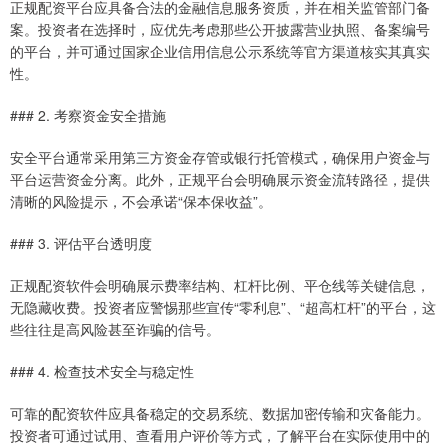
正规配资平台应具备合法的金融信息服务资质，并在相关监管部门备
案。投资者在选择时，应优先考虑那些公开披露营业执照、备案编号
的平台，并可通过国家企业信用信息公示系统等官方渠道核实其真实
性。
### 2. 考察资金安全措施
安全平台通常采用第三方资金存管或银行托管模式，确保用户资金与
平台运营资金分离。此外，正规平台会明确展示资金流转路径，提供
清晰的风险提示，不会承诺“保本保收益”。
### 3. 评估平台透明度
正规配资软件会明确展示费率结构、杠杆比例、平仓线等关键信息，
无隐藏收费。投资者应警惕那些宣传“零利息”、“超高杠杆”的平台，这
些往往是高风险甚至诈骗的信号。
### 4. 检查技术安全与稳定性
可靠的配资软件应具备稳定的交易系统、数据加密传输和灾备能力。
投资者可通过试用、查看用户评价等方式，了解平台在实际使用中的