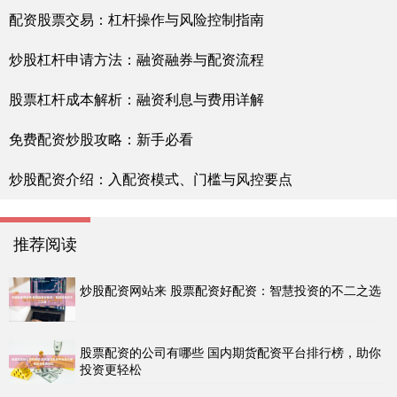
配资股票交易：杠杆操作与风险控制指南
炒股杠杆申请方法：融资融券与配资流程
股票杠杆成本解析：融资利息与费用详解
免费配资炒股攻略：新手必看
炒股配资介绍：入配资模式、门槛与风控要点
推荐阅读
炒股配资网站来 股票配资好配资：智慧投资的不二之选
股票配资的公司有哪些 国内期货配资平台排行榜，助你
投资更轻松