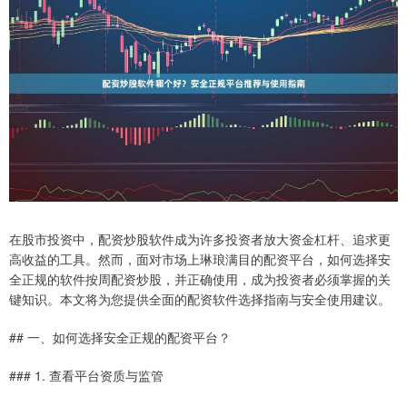
在股市投资中，配资炒股软件成为许多投资者放大资金杠杆、追求更
高收益的工具。然而，面对市场上琳琅满目的配资平台，如何选择安
全正规的软件按周配资炒股，并正确使用，成为投资者必须掌握的关
键知识。本文将为您提供全面的配资软件选择指南与安全使用建议。
## 一、如何选择安全正规的配资平台？
### 1. 查看平台资质与监管